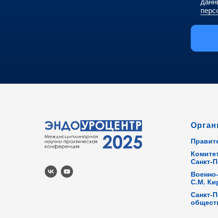
данн
перс
Орган
Правит
Комите
Санкт-П
Военно
С.М. Ки
Санкт-П
общест