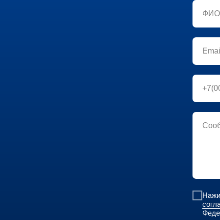
Нажи
согл
Феде