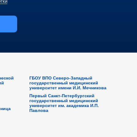
отки
ческой
ГБОУ ВПО Северо-Западный
ий
государственный медицинский
университет имени И.И. Мечникова
Первый Санкт-Петербургский
государственный медицинский
университет им. академика И.П.
ьница
Павлова