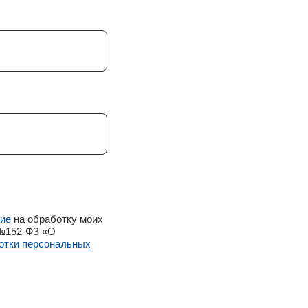
сие
на обработку моих
 №152-ФЗ «О
отки персональных