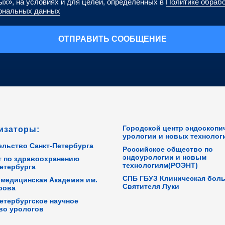
ых», на условиях и для целей, определенных в
Политике обраб
ональных данных
ОТПРАВИТЬ СООБЩЕНИЕ
Городской центр эндоскопи
изаторы:
урологии и новых технолог
ельство Санкт-Петербурга
Российское общество по
эндоурологии и новым
т по здравоохранению
технологиям(РОЭНТ)
етербурга
СПБ ГБУЗ Клиническая бол
-медицинская Академия им.
Святителя Луки
рова
етербургское научное
во урологов