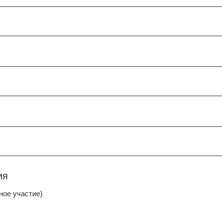
ия
ное участие)