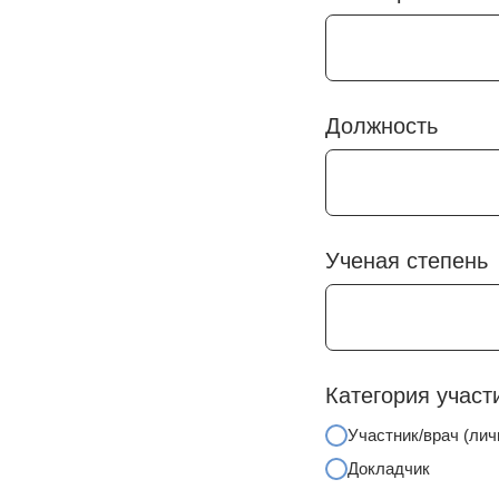
Должность
Ученая степень
Категория участ
Участник/врач (лич
Докладчик